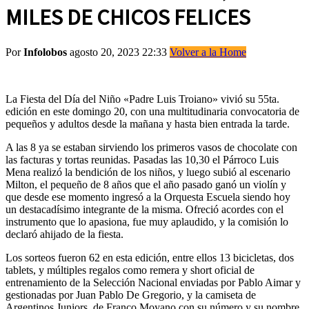
MILES DE CHICOS FELICES
Por
Infolobos
agosto 20, 2023 22:33
Volver a la Home
La Fiesta del Día del Niño «Padre Luis Troiano» vivió su 55ta.
edición en este domingo 20, con una multitudinaria convocatoria de
pequeños y adultos desde la mañana y hasta bien entrada la tarde.
A las 8 ya se estaban sirviendo los primeros vasos de chocolate con
las facturas y tortas reunidas. Pasadas las 10,30 el Párroco Luis
Mena realizó la bendición de los niños, y luego subió al escenario
Milton, el pequeño de 8 años que el año pasado ganó un violín y
que desde ese momento ingresó a la Orquesta Escuela siendo hoy
un destacadísimo integrante de la misma. Ofreció acordes con el
instrumento que lo apasiona, fue muy aplaudido, y la comisión lo
declaró ahijado de la fiesta.
Los sorteos fueron 62 en esta edición, entre ellos 13 bicicletas, dos
tablets, y múltiples regalos como remera y short oficial de
entrenamiento de la Selección Nacional enviadas por Pablo Aimar y
gestionadas por Juan Pablo De Gregorio, y la camiseta de
Argentinos Juniors, de Franco Moyano con su número y su nombre,