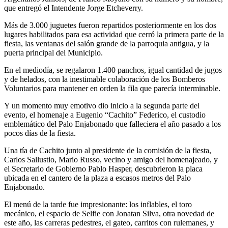
que entregó el Intendente Jorge Etcheverry.
Más de 3.000 juguetes fueron repartidos posteriormente en los dos
lugares habilitados para esa actividad que cerró la primera parte de la
fiesta, las ventanas del salón grande de la parroquia antigua, y la
puerta principal del Municipio.
En el mediodía, se regalaron 1.400 panchos, igual cantidad de jugos
y de helados, con la inestimable colaboración de los Bomberos
Voluntarios para mantener en orden la fila que parecía interminable.
Y un momento muy emotivo dio inicio a la segunda parte del
evento, el homenaje a Eugenio “Cachito” Federico, el custodio
emblemático del Palo Enjabonado que falleciera el año pasado a los
pocos días de la fiesta.
Una tía de Cachito junto al presidente de la comisión de la fiesta,
Carlos Sallustio, Mario Russo, vecino y amigo del homenajeado, y
el Secretario de Gobierno Pablo Hasper, descubrieron la placa
ubicada en el cantero de la plaza a escasos metros del Palo
Enjabonado.
El menú de la tarde fue impresionante: los inflables, el toro
mecánico, el espacio de Selfie con Jonatan Silva, otra novedad de
este año, las carreras pedestres, el gateo, carritos con rulemanes, y