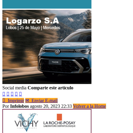
Social media
Comparte este artículo






Imprimir
✉
Enviar E-mail
Por
Infolobos
agosto 20, 2023 22:33
Volver a la Home