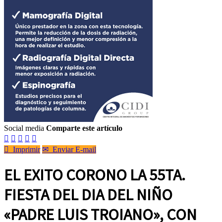
Social media
Comparte este artículo






Imprimir
✉
Enviar E-mail
EL EXITO CORONO LA 55TA.
FIESTA DEL DIA DEL NIÑO
«PADRE LUIS TROIANO», CON