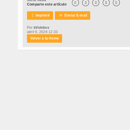
Social media





Comparte este artículo

Imprimir
✉
Enviar E-mail
Por
Infolobos
abril 6, 2026 12:33
Volver a la Home