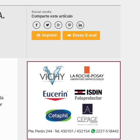
A.
Social media
Comparte este artículo





Imprimir
Enviar E-mail

✉
la
or