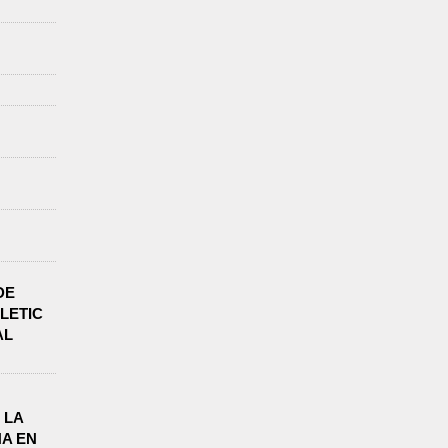
DE
LETIC
AL
 LA
A EN