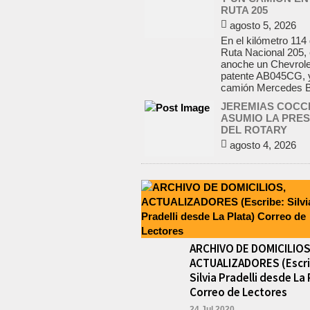
RUTA 205
agosto 5, 2026
En el kilómetro 114 
Ruta Nacional 205,
anoche un Chevrole
patente AB045CG, 
camión Mercedes Be
JEREMIAS COCC
ASUMIO LA PRES
DEL ROTARY
agosto 4, 2026
En el salón de la a
Yrigoyen colmado, 
presidencia del Rot
de Lobos Jeremías
para el...
LA RENDICION 20
CONSEJO ESCOL
ARCHIVO DE DOMICILIOS
LOBOS APROBA
ACTUALIZADORES (Escri
EL TRIBUNAL DE
CUENTAS BONA
Silvia Pradelli desde La 
agosto 3, 2026
Correo de Lectores
El Tribunal de Cuen
24.Jul 2020