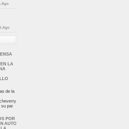
5.Ago
5.Ago
FENSA
EN LA
NA
LLO
as de la
tcheverry
e su par
OS POR
UN AUTO
 LA