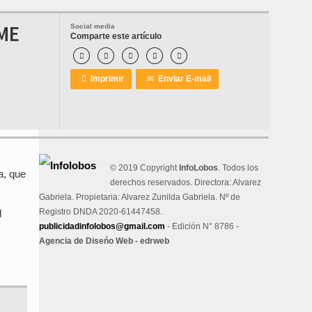
ME
Social media
Comparte este artículo






Imprimir
✉
Enviar E-mail
© 2019 Copyright
InfoLobos
. Todos los
a, que
derechos reservados. Directora: Alvarez
Gabriela. Propietaria: Alvarez Zunilda Gabriela. Nº de
Registro DNDA 2020-61447458.
l
publicidadinfolobos@gmail.com
- Edición N° 8786 -
Agencia de Diseńo Web - edrweb