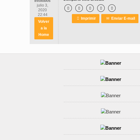
Infolobos
julio 3,





2020
22:44

Imprimir
✉
Enviar E-mail
Volver
a la
Home