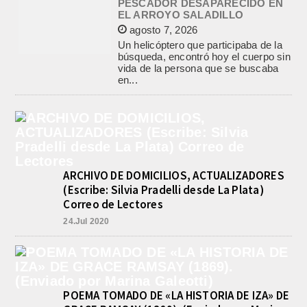
EL ARROYO SALADILLO
agosto 7, 2026
Un helicóptero que participaba de la
búsqueda, encontró hoy el cuerpo sin
vida de la persona que se buscaba
en...
LA CAPILLA SAN CAYETANO
COLMADA EN LA MISA CENTRAL
DE LA FIESTA DEL SANTO DEL
PAN Y EL TRABAJO
agosto 7, 2026
La Capilla San Cayetano, de Salgado
y Matanza, fue el centro de la
celebración de la fiesta del santo del...
ARCHIVO DE DOMICILIOS, ACTUALIZADORES
(Escribe: Silvia Pradelli desde La Plata)
CON MAS DE 100 SORTEOS Y
Correo de Lectores
5.000 JUGUETES DE REPARTO, SE
VIENE LA GRAN FIESTA DEL DIA
24.Jul 2020
DEL NIÑO «PADRE LUIS
TROIANO»
agosto 8, 2026
La Asociación Fiesta del Día del Niño
“Padre Luis Troiano” brindó a la
prensa los detalles del gran festejo
POEMA TOMADO DE «LA HISTORIA DE IZA» DE
del...