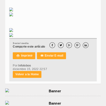
Social media





Comparte este artículo
Imprimir
Enviar E-mail

✉
Por
Infolobos
diciembre 15, 2022 22:57
Volver a la Home