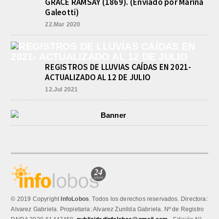
GRACE RAMSAY (1869). (Enviado por Marina
POLICIALES DE EMPALME.
Galeotti)
APREHENDIERON A UN HOMBRE
22.Mar 2020
Y UNA MUJER POR
COMERCIALIZAR DROGAS
agosto 8, 2026
En la noche del viernes, en calle
Independencia entre San Patricio y
REGISTROS DE LLUVIAS CAÍDAS EN 2021-
Rivadavia de Empalme, personal de
ACTUALIZADO AL 12 DE JULIO
la Comisaría Segunda...
12.Jul 2021
© 2019 Copyright
InfoLobos
. Todos los derechos reservados. Directora:
Alvarez Gabriela. Propietaria: Alvarez Zunilda Gabriela. Nº de Registro