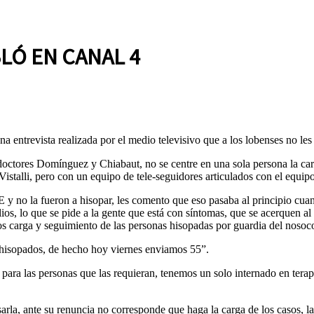
LÓ EN CANAL 4
 entrevista realizada por el medio televisivo que a los lobenses no les 
 doctores Domínguez y Chiabaut, no se centre en una sola persona la car
Vistalli, pero con un equipo de tele-seguidores articulados con el equi
 y no la fueron a hisopar, les comento que eso pasaba al principio cu
os, lo que se pide a la gente que está con síntomas, que se acerquen al H
os carga y seguimiento de las personas hisopadas por guardia del noso
e hisopados, de hecho hoy viernes enviamos 55”.
para las personas que las requieran, tenemos un solo internado en terapia
rla, ante su renuncia no corresponde que haga la carga de los casos, l