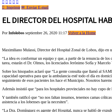






Imprimir
✉
Enviar E-mail
EL DIRECTOR DEL HOSPITAL HAB
Por
Infolobos
septiembre 26, 2020 11:17
Volver a la Home
Maximiliano Mulassi, Director del Hospital Zonal de Lobos, dijo en una
“La idea es conformar un equipo y que, a partir de la renuncia de los
tarea, estarán el Dr. Olmos, los licenciados Jerónimo Sofía y Marcelo 
Sobre los hisopados aclaró que “La gente consulta que llamó al SAME
capacidad operativa para que la ambulancia esté todo el día en domicili
seguimiento de esos pacientes los hace el Municipio. Nosotros harem
Además insistió que “para los hospitales provinciales no hay cupo d
Y también ratificó que “no nos faltan insumos, tenemos camas críticas 
asistencia a los lobenses que la necesiten”.
“La Dra. Domínguez es agente del Hospital, nunca se habló de expulsa