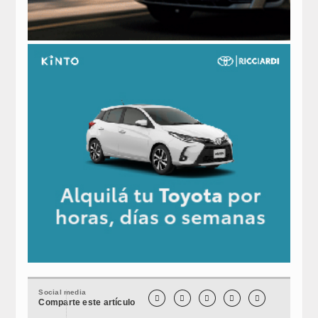
Social media





Comparte este artículo