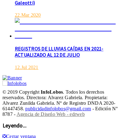
Galeotti)
Esta tarde fueron requeridos los Bomberos Voluntarios,
debido al incendio declarado en la vivienda de calle
Manuel Caminos 1.200, propiedad...
22.Mar 2020
REGISTROS DE LLUVIAS CAÍDAS EN 2021-
ACTUALIZADO AL 12 DE JULIO
12.Jul 2021
© 2019 Copyright
InfoLobos
. Todos los derechos
reservados. Directora: Alvarez Gabriela. Propietaria:
Alvarez Zunilda Gabriela. Nº de Registro DNDA 2020-
61447458.
publicidadinfolobos@gmail.com
- Edición N°
8787 -
Agencia de Diseńo Web - edrweb
Leyendo...
❎
Cerrar ventana