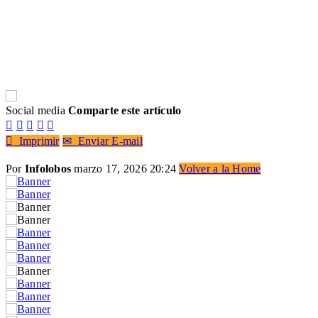
Social media
Comparte este artículo






Imprimir
✉
Enviar E-mail
Por
Infolobos
marzo 17, 2026 20:24
Volver a la Home