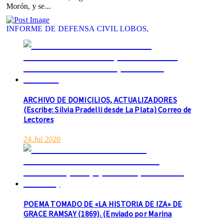
Morón, y se...
INFORME DE DEFENSA CIVIL LOBOS,
COLABORACION EN LA BUSQUEDA DE UNA
PERSONA EN EL ARROYO SALADILLO
agosto 5, 2026
Actualidad
De interés general
En las primeras horas de la tarde del martes, el
Intendente Jorge Etcheverry recibió, por parte de su par
de...
ARCHIVO DE DOMICILIOS, ACTUALIZADORES
(Escribe: Silvia Pradelli desde La Plata) Correo de
Lectores
24.Jul 2020
INCENDIO EN LA VIVIENDA DE UN VETERANO
DE MALVINAS DE LOBOS
POEMA TOMADO DE «LA HISTORIA DE IZA» DE
agosto 7, 2026
GRACE RAMSAY (1869). (Enviado por Marina
Actualidad
Bomberos
De interés general