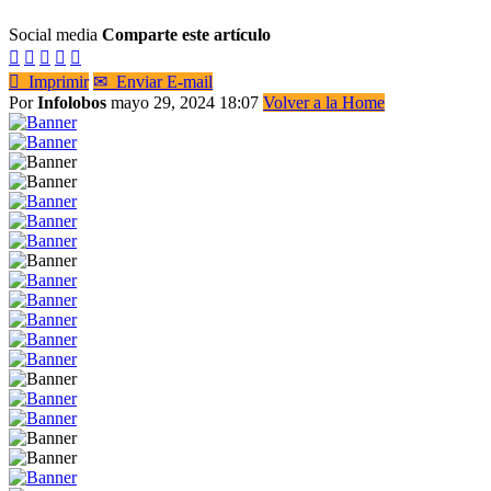
Social media
Comparte este artículo






Imprimir
✉
Enviar E-mail
Por
Infolobos
mayo 29, 2024 18:07
Volver a la Home