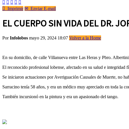






Imprimir
✉
Enviar E-mail
EL CUERPO SIN VIDA DEL DR. 
Por
Infolobos
mayo 29, 2024 18:07
Volver a la Home
En su domicilio, de calle Villanueva entre Las Heras y Pbro. Albertini
El reconocido profesional lobense, afectado en su salud e integridad 
Se iniciaron actuaciones por Averiguación Causales de Muerte, no había 
Sarracino tenía 58 años, y era un médico muy apreciado en toda la co
También incursionó en la pintura y era un apasionado del tango.