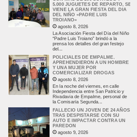
APREHENDIERON A UN HOMBRE
Y UNA MUJER POR
COMERCIALIZAR DROGAS
agosto 8, 2026
En la noche del viernes, en calle
Independencia entre San Patricio y
Rivadavia de Empalme, personal de
la Comisaría Segunda...
FALLECIO UN JOVEN DE 24 AÑOS
TRAS DESPISTARSE CON SU
AUTO E IMPACTAR CONTRA UN
PAREDON
agosto 9, 2026
Un accidente fatal se produjo en la
madrugada de este domingo, pasadas
las 6,30, en Yrigoyen entre
Mastropietro y Angueira....
POLICIALES, EMPALME.
ALLANAMIENTOS POR LA CAUSA
SOBRE TENENCIA DE
ESTUPEFACIENTES PARA
COMERCIALIZACION
agosto 9, 2026