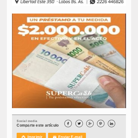
Social media





Comparte este artículo
Imprimir
Enviar E-mail

✉