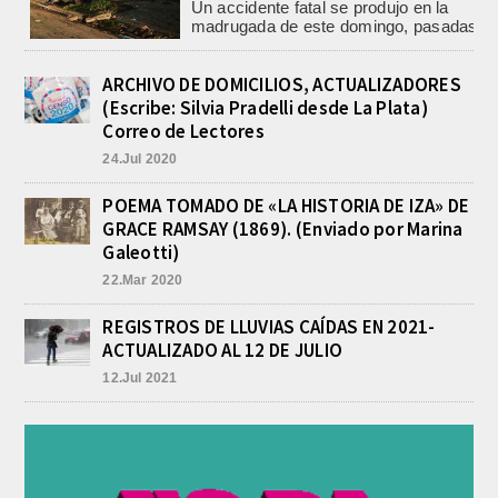
En el marco de la causa iniciada ayer
por Tenencia de Estupefacientes para
comercialización con dos detenidos,
un hombre y...
ARCHIVO DE DOMICILIOS, ACTUALIZADORES
BASQUET, CADETES. ATHLETIC
(Escribe: Silvia Pradelli desde La Plata)
JUEGA EL FEDERAL TRAS UN
Correo de Lectores
TRIUNFO NOTABLE ANTE
GIMNASIA
24.Jul 2020
agosto 8, 2026
El equipo de Cadetes de Básquet de
POEMA TOMADO DE «LA HISTORIA DE IZA» DE
Athletic, se metió entre los mejores 4
GRACE RAMSAY (1869). (Enviado por Marina
de la FEBAMBA y disputa el...
Galeotti)
CON MAS DE 100 SORTEOS Y
22.Mar 2020
5.000 JUGUETES DE REPARTO, SE
VIENE LA GRAN FIESTA DEL DIA
REGISTROS DE LLUVIAS CAÍDAS EN 2021-
DEL NIÑO «PADRE LUIS
TROIANO»
ACTUALIZADO AL 12 DE JULIO
agosto 8, 2026
12.Jul 2021
La Asociación Fiesta del Día del Niño
“Padre Luis Troiano” brindó a la
prensa los detalles del gran festejo
del...