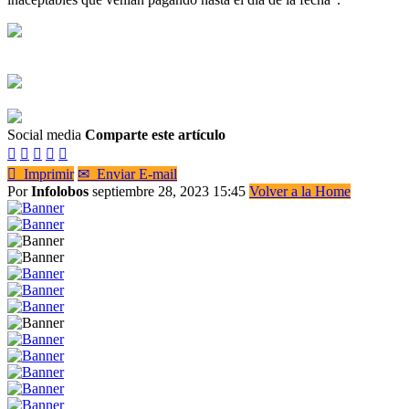
Social media
Comparte este artículo






Imprimir
✉
Enviar E-mail
Por
Infolobos
septiembre 28, 2023 15:45
Volver a la Home