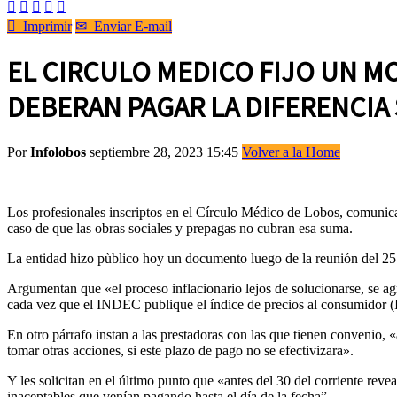






Imprimir
✉
Enviar E-mail
EL CIRCULO MEDICO FIJO UN M
DEBERAN PAGAR LA DIFERENCIA 
Por
Infolobos
septiembre 28, 2023 15:45
Volver a la Home
Los profesionales inscriptos en el Círculo Médico de Lobos, comunicar
caso de que las obras sociales y prepagas no cubran esa suma.
La entidad hizo pùblico hoy un documento luego de la reunión del 25 
Argumentan que «el proceso inflacionario lejos de solucionarse, se agr
cada vez que el INDEC publique el índice de precios al consumidor (I
En otro párrafo instan a las prestadoras con las que tienen convenio,
tomar otras acciones, si este plazo de pago no se efectivizara».
Y les solicitan en el último punto que «antes del 30 del corriente revea
inaceptables que venían pagando hasta el día de la fecha”.