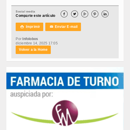
Social media





Comparte este artículo
Imprimir
Enviar E-mail

✉
Por
Infolobos
diciembre 14, 2025 17:05
Volver a la Home