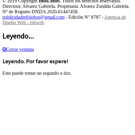
© 2019 Copyright
InfoLobos
. Todos los derechos reservados.
Directora: Alvarez Gabriela. Propietaria: Alvarez Zunilda Gabriela.
Nº de Registro DNDA 2020-61447458.
publicidadinfolobos@gmail.com
- Edición N° 8787 -
Agencia de
Diseńo Web - edrweb
Leyendo...
❎
Cerrar ventana
Leyendo. Por favor espere!
Esto puede tomar un segundo o dos.