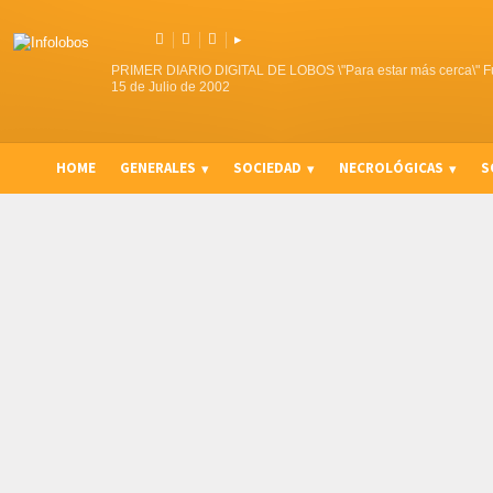



▸
PRIMER DIARIO DIGITAL DE LOBOS \"Para estar más cerca\" F
15 de Julio de 2002
HOME
GENERALES
SOCIEDAD
NECROLÓGICAS
S
CURIOSIDADES, CONSEJOS Y NOVEDADES