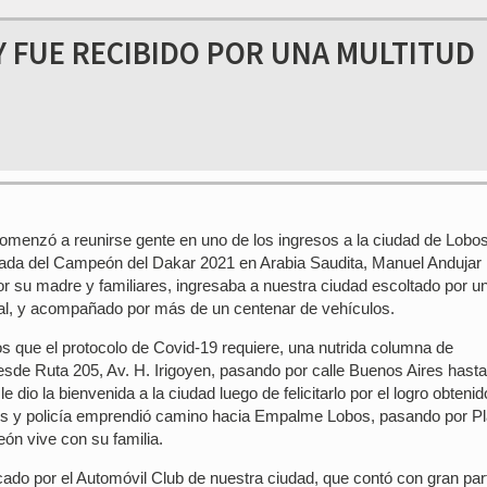
Y FUE RECIBIDO POR UNA MULTITUD
comenzó a reunirse gente en uno de los ingresos a la ciudad de Lobos
egada del Campeón del Dakar 2021 en Arabia Saudita, Manuel Andujar
 su madre y familiares, ingresaba a nuestra ciudad escoltado por u
ocal, y acompañado por más de un centenar de vehículos.
s que el protocolo de Covid-19 requiere, una nutrida columna de
sde Ruta 205, Av. H. Irigoyen, pasando por calle Buenos Aires hasta
 dio la bienvenida a la ciudad luego de felicitarlo por el logro obteni
s y policía emprendió camino hacia Empalme Lobos, pasando por P
eón vive con su familia.
cado por el Automóvil Club de nuestra ciudad, que contó con gran par