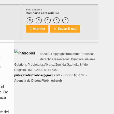
Social media
Comparte este artículo






Imprimir
✉
Enviar E-mail
© 2019 Copyright
InfoLobos
. Todos los
.
derechos reservados. Directora: Alvarez
Gabriela. Propietaria: Alvarez Zunilda Gabriela. Nº de
n
Registro DNDA 2020-61447458.
publicidadinfolobos@gmail.com
- Edición N° 8785 -
Agencia de Diseńo Web - edrweb
 el
do. De
laza
te del