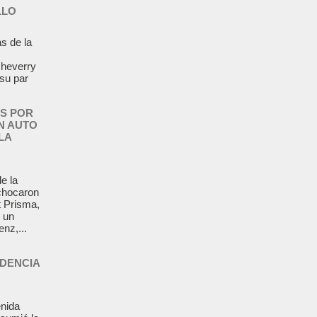
LLO
s de la
cheverry
 su par
S POR
N AUTO
LA
e la
chocaron
 Prisma,
 un
nz,...
IDENCIA
enida