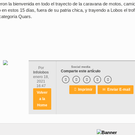
ieron la bienvenida en todo el trayecto de la caravana de motos, cami
en estos 15 días, fuera de su patria chica, y trayendo a Lobos el tro
categoría Quars.
Social media
Por
Comparte este artículo
Infolobos
enero 18,





2021
16:47

Imprimir
✉
Enviar E-mail
Volver
a la
Home