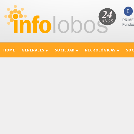

PRIMER
Fundad
HOME
GENERALES
SOCIEDAD
NECROLÓGICAS
SOC
CURIOSIDADES, CONSEJOS Y NOVEDADES