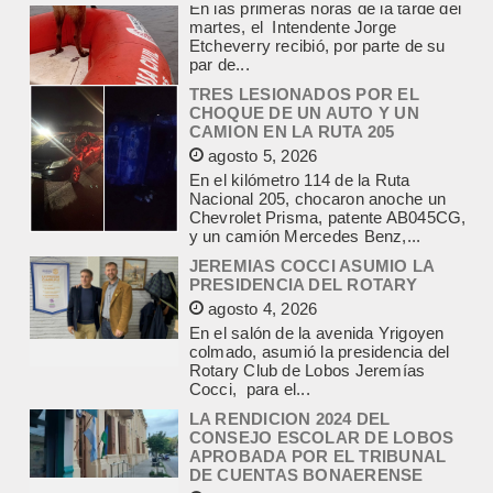
TRES LESIONADOS POR EL
CHOQUE DE UN AUTO Y UN
CAMION EN LA RUTA 205
agosto 5, 2026
En el kilómetro 114 de la Ruta
Nacional 205, chocaron anoche un
Chevrolet Prisma, patente AB045CG,
y un camión Mercedes Benz,...
JEREMIAS COCCI ASUMIO LA
PRESIDENCIA DEL ROTARY
agosto 4, 2026
En el salón de la avenida Yrigoyen
colmado, asumió la presidencia del
Rotary Club de Lobos Jeremías
Cocci, para el...
LA RENDICION 2024 DEL
CONSEJO ESCOLAR DE LOBOS
APROBADA POR EL TRIBUNAL
DE CUENTAS BONAERENSE
agosto 3, 2026
El Tribunal de Cuentas de la Provincia
de Buenos Aires aprobó formalmente
la rendición de cuentas