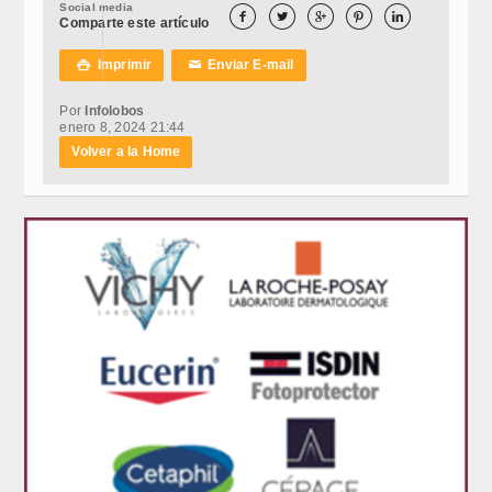
Social media





Comparte este artículo
Imprimir
Enviar E-mail

✉
Por
Infolobos
enero 8, 2024 21:44
Volver a la Home