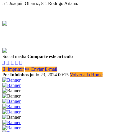
5°- Joaquín Oharriz; 8°- Rodrigo Artana.
Social media
Comparte este artículo






Imprimir
✉
Enviar E-mail
Por
Infolobos
junio 23, 2024 00:15
Volver a la Home