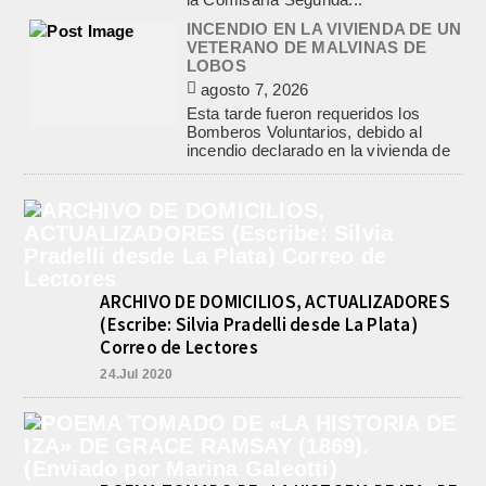
INCENDIO EN LA VIVIENDA DE UN
VETERANO DE MALVINAS DE
LOBOS
agosto 7, 2026
Esta tarde fueron requeridos los
Bomberos Voluntarios, debido al
incendio declarado en la vivienda de
calle Manuel Caminos 1.200,
propiedad...
ENCONTRARON EL CUERPO DEL
PESCADOR DESAPARECIDO EN
EL ARROYO SALADILLO
agosto 7, 2026
ARCHIVO DE DOMICILIOS, ACTUALIZADORES
Un helicóptero que participaba de la
búsqueda, encontró hoy el cuerpo sin
(Escribe: Silvia Pradelli desde La Plata)
vida de la persona que se buscaba
Correo de Lectores
en...
24.Jul 2020
BASQUET, CADETES. ATHLETIC
JUEGA EL FEDERAL TRAS UN
TRIUNFO NOTABLE ANTE
GIMNASIA
agosto 8, 2026