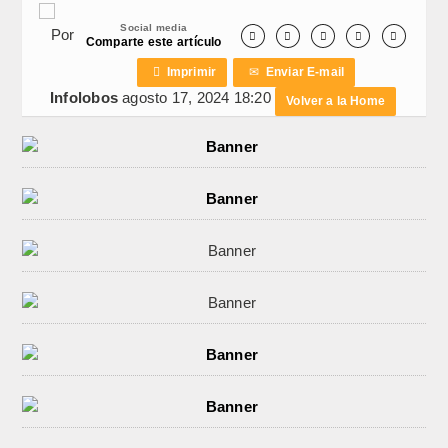
Social media
Por





Comparte este artículo

Imprimir
✉
Enviar E-mail
Infolobos
agosto 17, 2024 18:20
Volver a la Home