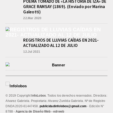
POEMA TOMADO DE «LA HISTORIA DE IZA» DE
El equipo de Cadetes de Básquet de
Athletic, se metió entre los mejores 4
GRACE RAMSAY (1869). (Enviado por Marina
de la FEBAMBA y disputa el...
Galeotti)
22.Mar 2020
REGISTROS DE LLUVIAS CAÍDAS EN 2021-
ACTUALIZADO AL 12 DE JULIO
12.Jul 2021
© 2019 Copyright
InfoLobos
. Todos los derechos reservados. Directora:
Alvarez Gabriela. Propietaria: Alvarez Zunilda Gabriela. Nº de Registro
DNDA 2020-61447458.
publicidadinfolobos@gmail.com
- Edición N°
8788 -
Agencia de Diseńo Web - edrweb