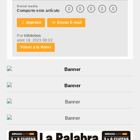
Social media





Comparte este artículo

Imprimir
✉
Enviar E-mail
Por
Infolobos
abril 19, 2023 08:33
Volver a la Home