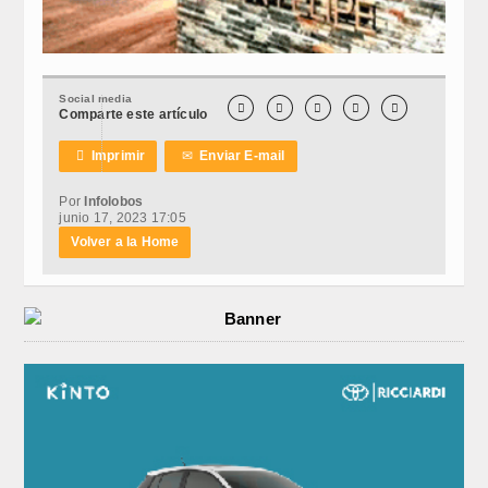
Social media





Comparte este artículo

Imprimir
✉
Enviar E-mail
Por
Infolobos
junio 17, 2023 17:05
Volver a la Home