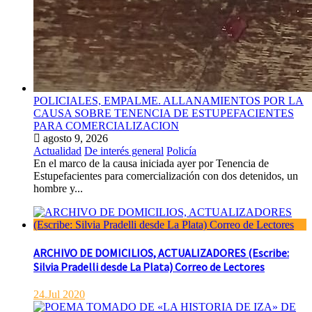
POLICIALES, EMPALME. ALLANAMIENTOS POR LA
CAUSA SOBRE TENENCIA DE ESTUPEFACIENTES
PARA COMERCIALIZACION
agosto 9, 2026
Actualidad
De interés general
Policía
En el marco de la causa iniciada ayer por Tenencia de
Estupefacientes para comercialización con dos detenidos, un
hombre y...
ARCHIVO DE DOMICILIOS, ACTUALIZADORES (Escribe:
Silvia Pradelli desde La Plata) Correo de Lectores
24.Jul 2020