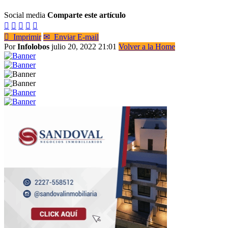
Social media
Comparte este artículo






Imprimir
✉
Enviar E-mail
Por
Infolobos
julio 20, 2022 21:01
Volver a la Home