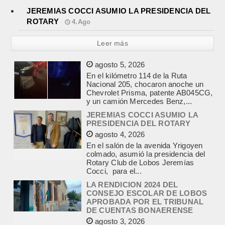
JEREMIAS COCCI ASUMIO LA PRESIDENCIA DEL
ROTARY
4.Ago
Leer más
JEREMIAS COCCI ASUMIO LA
PRESIDENCIA DEL ROTARY
agosto 4, 2026
En el salón de la avenida Yrigoyen
colmado, asumió la presidencia del
Rotary Club de Lobos Jeremías
Cocci, para el...
LA RENDICION 2024 DEL
CONSEJO ESCOLAR DE LOBOS
APROBADA POR EL TRIBUNAL
DE CUENTAS BONAERENSE
agosto 3, 2026
El Tribunal de Cuentas de la Provincia
de Buenos Aires aprobó formalmente
la rendición de cuentas
correspondiente al Ejercicio 2024,...
EL EQUIPO +35 DE ATHLETIC