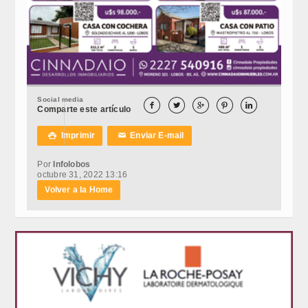
Social media





Comparte este artículo
Imprimir
Enviar E-mail

✉
Por
Infolobos
octubre 31, 2022 13:16
Volver a la Home