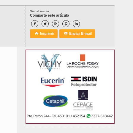
Social media
Comparte este artículo





Imprimir
Enviar E-mail

✉