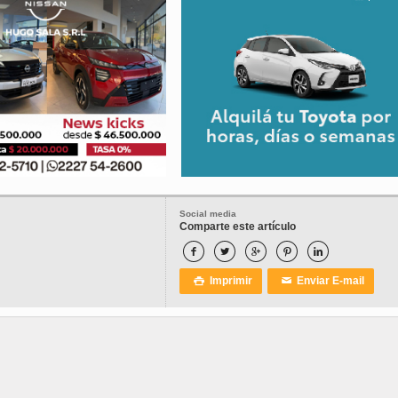
Social media
Comparte este artículo





Imprimir
Enviar E-mail

✉