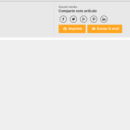
Social media
Comparte este artículo





Imprimir
Enviar E-mail

✉