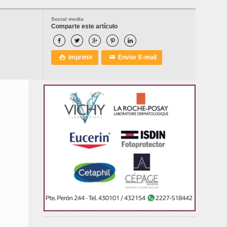
Social media
Comparte este artículo





Imprimir
Enviar E-mail

✉