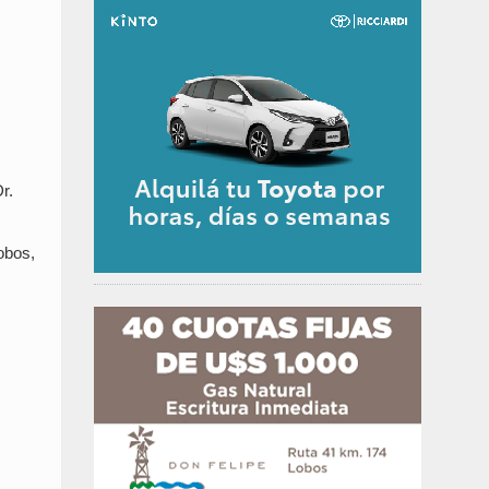
r.
obos,