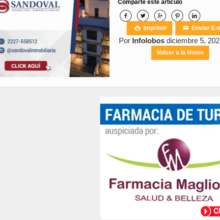
Comparte este artículo





Imprimir
Enviar E-m

✉
Por
Infolobos
diciembre 5, 202
Volver a la Home