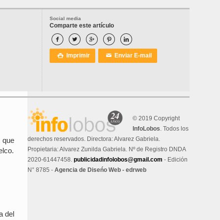
Social media
Comparte este artículo





Imprimir
Enviar E-mail

✉
© 2019 Copyright
InfoLobos
. Todos los
derechos reservados. Directora: Alvarez Gabriela.
, que
Propietaria: Alvarez Zunilda Gabriela. Nº de Registro DNDA
elco.
2020-61447458.
publicidadinfolobos@gmail.com
- Edición
N° 8785 -
Agencia de Diseńo Web - edrweb
a del