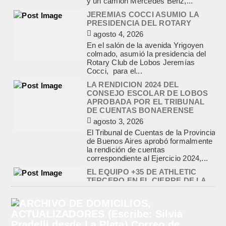
Rotary Club de Lobos Jeremías
Cocci, para el...
LA RENDICION 2024 DEL
CONSEJO ESCOLAR DE LOBOS
APROBADA POR EL TRIBUNAL
DE CUENTAS BONAERENSE
agosto 3, 2026
El Tribunal de Cuentas de la Provincia
de Buenos Aires aprobó formalmente
la rendición de cuentas
correspondiente al Ejercicio 2024,...
EL EQUIPO +35 DE ATHLETIC
TERCERO EN EL CIERRE DE LA
MAXI LIGA DE CHIVILCOY
agosto 2, 2026
El equipo +35 del Maxi Básquet del
Lobos Athletic Club, terminó en el
podio de la Maxi Liga de Chivilcoy,...
INFORME DE DEFENSA CIVIL
LOBOS, COLABORACION EN LA
BUSQUEDA DE UNA PERSONA EN
EL ARROYO SALADILLO
agosto 5, 2026