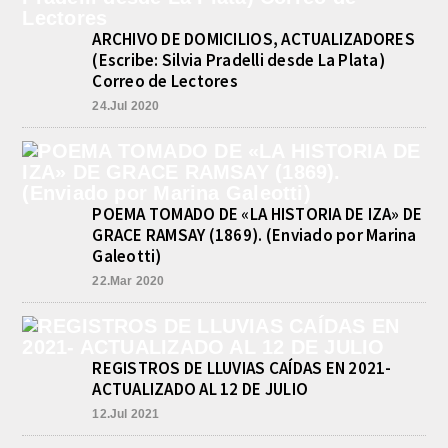
En las primeras horas de la tarde del
martes, el Intendente Jorge
ARCHIVO DE DOMICILIOS, ACTUALIZADORES
Etcheverry recibió, por parte de su
(Escribe: Silvia Pradelli desde La Plata)
par de...
Correo de Lectores
TRES LESIONADOS POR EL
24.Jul 2020
CHOQUE DE UN AUTO Y UN
CAMION EN LA RUTA 205
agosto 5, 2026
En el kilómetro 114 de la Ruta
Nacional 205, chocaron anoche un
Chevrolet Prisma, patente AB045CG,
POEMA TOMADO DE «LA HISTORIA DE IZA» DE
y un camión Mercedes Benz,...
GRACE RAMSAY (1869). (Enviado por Marina
Galeotti)
22.Mar 2020
REGISTROS DE LLUVIAS CAÍDAS EN 2021-
ACTUALIZADO AL 12 DE JULIO
12.Jul 2021