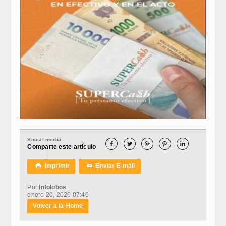
Social media





Comparte este artículo
Imprimir
Enviar E-mail

✉
Por
Infolobos
enero 20, 2026 07:46
Volver a la Home