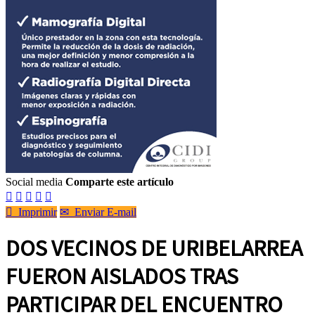
Social media
Comparte este artículo






Imprimir
✉
Enviar E-mail
DOS VECINOS DE URIBELARREA
FUERON AISLADOS TRAS
PARTICIPAR DEL ENCUENTRO