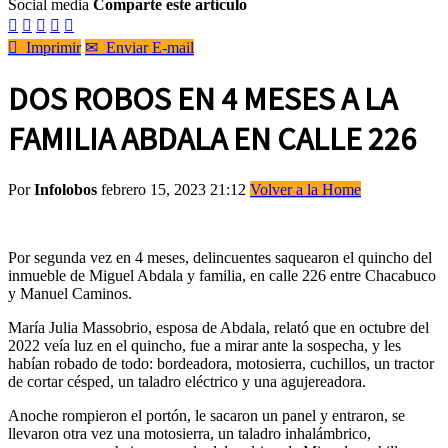
Social media
Comparte este artículo






Imprimir
✉
Enviar E-mail
DOS ROBOS EN 4 MESES A LA
FAMILIA ABDALA EN CALLE 226
Por
Infolobos
febrero 15, 2023 21:12
Volver a la Home
Por segunda vez en 4 meses, delincuentes saquearon el quincho del
inmueble de Miguel Abdala y familia, en calle 226 entre Chacabuco
y Manuel Caminos.
María Julia Massobrio, esposa de Abdala, relató que en octubre del
2022 veía luz en el quincho, fue a mirar ante la sospecha, y les
habían robado de todo: bordeadora, motosierra, cuchillos, un tractor
de cortar césped, un taladro eléctrico y una agujereadora.
Anoche rompieron el portón, le sacaron un panel y entraron, se
llevaron otra vez una motosierra, un taladro inhalámbrico,