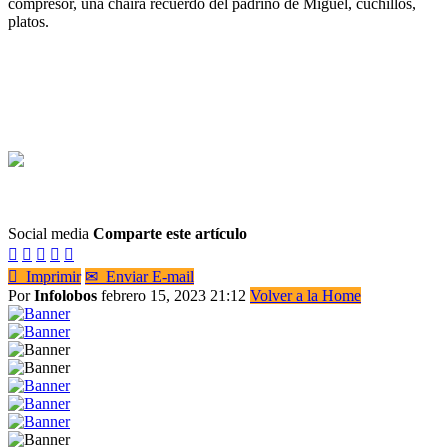
compresor, una chaira recuerdo del padrino de Miguel, cuchillos,
platos.
Social media
Comparte este artículo






Imprimir
✉
Enviar E-mail
Por
Infolobos
febrero 15, 2023 21:12
Volver a la Home