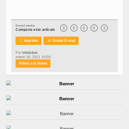
Social media





Comparte este artículo

Imprimir
✉
Enviar E-mail
Por
Infolobos
enero 16, 2021 10:00
Volver a la Home