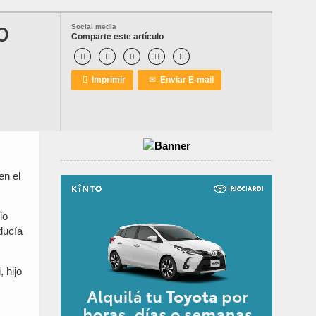
O
Social media
Comparte este artículo






Imprimir
✉
Enviar E-mail
en el
io
ducía
 hijo