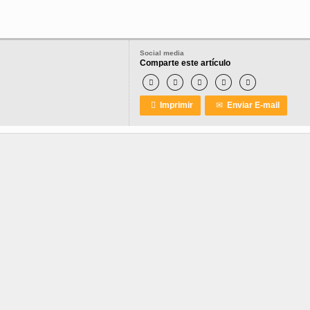
Social media
Comparte este artículo






Imprimir
✉
Enviar E-mail