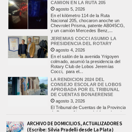
Chevrolet Prisma, patente AB045CG,
y un camión Mercedes Benz,...
JEREMIAS COCCI ASUMIO LA
PRESIDENCIA DEL ROTARY
agosto 4, 2026
En el salón de la avenida Yrigoyen
colmado, asumió la presidencia del
Rotary Club de Lobos Jeremías
Cocci, para el...
LA RENDICION 2024 DEL
CONSEJO ESCOLAR DE LOBOS
APROBADA POR EL TRIBUNAL
DE CUENTAS BONAERENSE
agosto 3, 2026
El Tribunal de Cuentas de la Provincia
de Buenos Aires aprobó formalmente
la rendición de cuentas
correspondiente al Ejercicio 2024,...
PRE-FEDERAL MASCULINO DE
BASQUET EN CADETES:
ATHLETIC JUEGA EL
TRIANGULAR FINAL
ARCHIVO DE DOMICILIOS, ACTUALIZADORES
agosto 6, 2026
(Escribe: Silvia Pradelli desde La Plata)