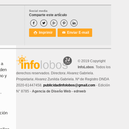
Social media
Comparte este artículo





Imprimir
Enviar E-mail

✉
© 2019 Copyright
 a
InfoLobos
. Todos los
rden
derechos reservados. Directora: Alvarez Gabriela.
no y
Propietaria: Alvarez Zunilda Gabriela. Nº de Registro DNDA
2020-61447458.
publicidadinfolobos@gmail.com
- Edición
N° 8785 -
Agencia de Diseńo Web - edrweb
.
ción