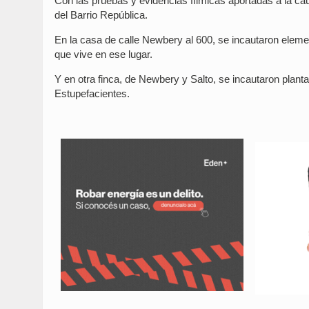
Con las pruebas y evidencias fílmicas aportadas a la caus
del Barrio República.
En la casa de calle Newbery al 600, se incautaron elem
que vive en ese lugar.
Y en otra finca, de Newbery y Salto, se incautaron plant
Estupefacientes.