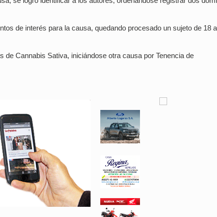
a, se logró identificar a los autores, ordenándose registrar dos domi
entos de interés para la causa, quedando procesado un sujeto de 18 
as de Cannabis Sativa, iniciándose otra causa por Tenencia de