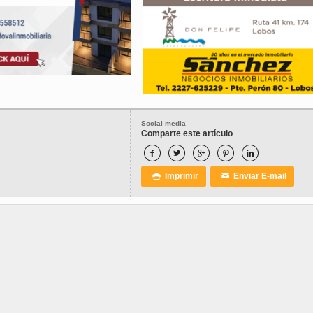
Social media
Comparte este artículo





Imprimir
Enviar E-mail

✉