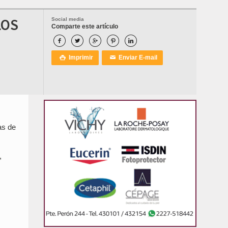
LOS
Social media
Comparte este artículo





Imprimir
Enviar E-mail

✉
as de
,