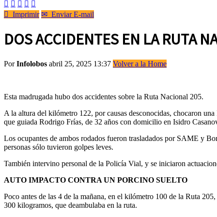






Imprimir
✉
Enviar E-mail
DOS ACCIDENTES EN LA RUTA N
Por
Infolobos
abril 25, 2025 13:37
Volver a la Home
Esta madrugada hubo dos accidentes sobre la Ruta Nacional 205.
A la altura del kilómetro 122, por causas desconocidas, chocaron un
que guiada Rodrigo Frías, de 32 años con domicilio en Isidro Casa
Los ocupantes de ambos rodados fueron trasladados por SAME y Bomber
personas sólo tuvieron golpes leves.
También intervino personal de la Policía Vial, y se iniciaron actuacio
AUTO IMPACTO CONTRA UN PORCINO SUELTO
Poco antes de las 4 de la mañana, en el kilómetro 100 de la Ruta 20
300 kilogramos, que deambulaba en la ruta.