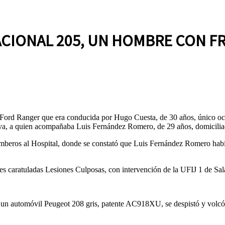
ACIONAL 205, UN HOMBRE CON F
a Ford Ranger que era conducida por Hugo Cuesta, de 30 años, único o
nova, a quien acompañaba Luis Fernández Romero, de 29 años, domicili
os al Hospital, donde se constató que Luis Fernández Romero había su
nes caratuladas Lesiones Culposas, con intervención de la UFIJ 1 de Sala
5, un automóvil Peugeot 208 gris, patente AC918XU, se despistó y vol