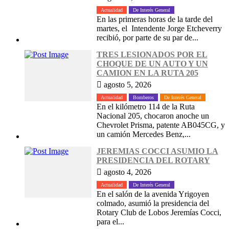
Actualidad
De Interés General
En las primeras horas de la tarde del
martes, el Intendente Jorge Etcheverry
recibió, por parte de su par de...
TRES LESIONADOS POR EL
CHOQUE DE UN AUTO Y UN
CAMION EN LA RUTA 205
agosto 5, 2026
Actualidad
Bomberos
De Interés General
En el kilómetro 114 de la Ruta
Nacional 205, chocaron anoche un
Chevrolet Prisma, patente AB045CG, y
un camión Mercedes Benz,...
JEREMIAS COCCI ASUMIO LA
PRESIDENCIA DEL ROTARY
agosto 4, 2026
Actualidad
De Interés General
En el salón de la avenida Yrigoyen
colmado, asumió la presidencia del
Rotary Club de Lobos Jeremías Cocci,
para el...