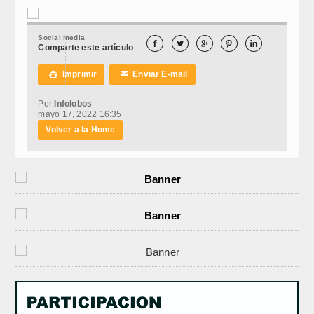
Social media





Comparte este artículo
Imprimir
Enviar E-mail

✉
Por
Infolobos
mayo 17, 2022 16:35
Volver a la Home