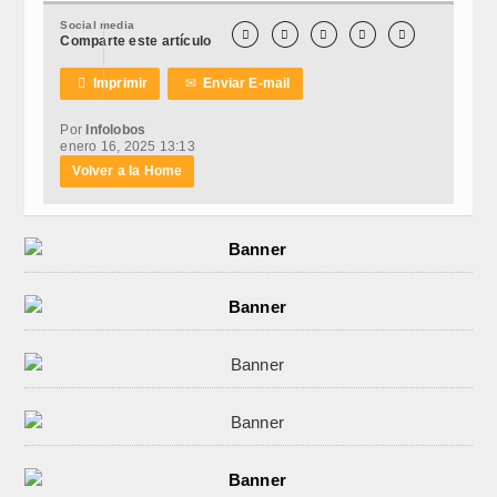
Social media





Comparte este artículo

Imprimir
✉
Enviar E-mail
Por
Infolobos
enero 16, 2025 13:13
Volver a la Home