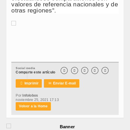
valores de referencia nacionales y de
otras regiones”.
Social media





Comparte este artículo

Imprimir
✉
Enviar E-mail
Por
Infolobos
noviembre 25, 2021 17:13
Volver a la Home