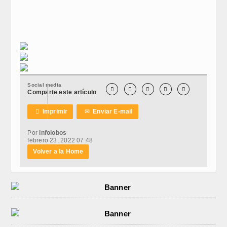
Social media





Comparte este artículo

Imprimir
✉
Enviar E-mail
Por
Infolobos
febrero 23, 2022 07:48
Volver a la Home