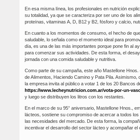
En esa misma línea, los profesionales en nutrición expli
su totalidad, ya que se caracteriza por ser uno de los 
proteínas, vitaminas A, D, B12 y B2, fósforo y calcio, nut
En cuanto a los momentos de consumo, el hecho de que 
saludable, lo señala como el momento ideal para promov
día, es una de las más importantes porque pone fin al a
para comenzar sus actividades. De esta forma, el desayun
jornada con una comida saludable y nutritiva.
Como parte de su campaña, este año Mastellone Hnos. d
de Alimentos, Haciendo Camino y Pata Pila. Asimismo, con
la empresa invita al público a votar 1 de los 20 Bancos 
https://www.lecheynutricion.com.ar/vota-por-un-vaso
y luego se distribuyen los litros con los restantes.
En el marco de su 95° aniversario, Mastellone Hnos., em
lácteos, sostiene su compromiso de acercar a todos los
las necesidades del mercado. De esta forma, la compa
incentivar el desarrollo del sector lácteo y acompañar el 