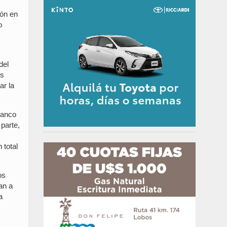
ión en
o
del
os
ar la
Banco
parte,
 total
os
an a
a