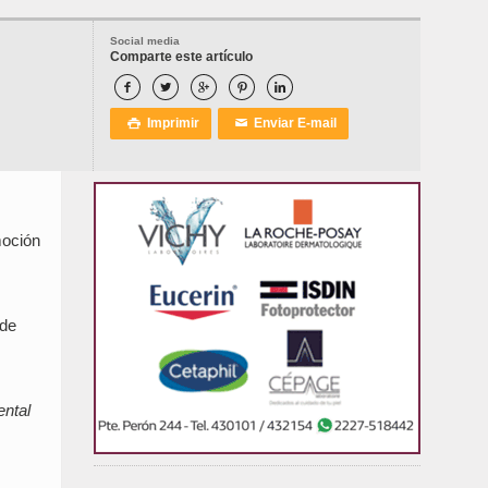
Social media
Comparte este artículo





Imprimir
Enviar E-mail

✉
moción
nde
ental