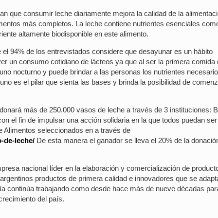
can que consumir leche diariamente mejora la calidad de la alimentac
alimentos más completos. La leche contiene nutrientes esenciales com
riente altamente biodisponible en este alimento.
el 94% de los entrevistados considere que desayunar es un hábito
er un consumo cotidiano de lácteos ya que al ser la primera comida 
yuno nocturno y puede brindar a las personas los nutrientes necesari
o es el pilar que sienta las bases y brinda la posibilidad de comenz
onará más de 250.000 vasos de leche a través de 3 instituciones: 
 el fin de impulsar una acción solidaria en la que todos puedan ser 
de Alimentos seleccionados en a través de
-de-leche/
De esta manera el ganador se lleva el 20% de la donación
presa nacional líder en la elaboración y comercialización de product
 argentinos productos de primera calidad e innovadores que se adapt
ñía continúa trabajando como desde hace más de nueve décadas par
crecimiento del país.