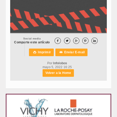
Social media





Comparte este artículo
Imprimir
Enviar E-mail

✉
Por
Infolobos
mayo 5, 2022 16:25
Volver a la Home