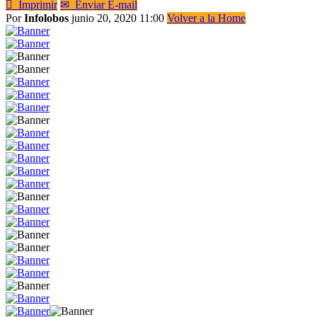

Imprimir
✉
Enviar E-mail
Por
Infolobos
junio 20, 2020 11:00
Volver a la Home