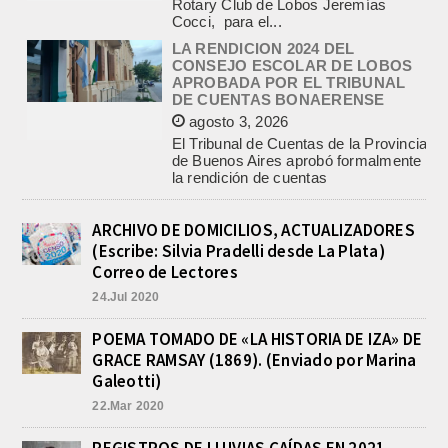
CONSEJO ESCOLAR DE LOBOS
APROBADA POR EL TRIBUNAL
DE CUENTAS BONAERENSE
agosto 3, 2026
El Tribunal de Cuentas de la Provincia
de Buenos Aires aprobó formalmente
la rendición de cuentas
correspondiente al Ejercicio 2024,...
PRE-FEDERAL MASCULINO DE
BASQUET EN CADETES:
ATHLETIC JUEGA EL
TRIANGULAR FINAL
ARCHIVO DE DOMICILIOS, ACTUALIZADORES
agosto 6, 2026
(Escribe: Silvia Pradelli desde La Plata)
Por el torneo Pre-federal de Básquet,
Correo de Lectores
el equipo de Cadetes de Athletic, logró
24.Jul 2020
un resonante triunfo ante Morón, y
se...
POEMA TOMADO DE «LA HISTORIA DE IZA» DE
INFORME DE DEFENSA CIVIL
GRACE RAMSAY (1869). (Enviado por Marina
LOBOS, COLABORACION EN LA
BUSQUEDA DE UNA PERSONA EN
Galeotti)
EL ARROYO SALADILLO
22.Mar 2020
agosto 5, 2026
En las primeras horas de la tarde del