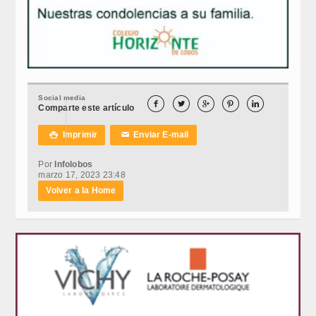
Social media





Comparte este artículo
Imprimir
Enviar E-mail

✉
Por
Infolobos
marzo 17, 2023 23:48
Volver a la Home