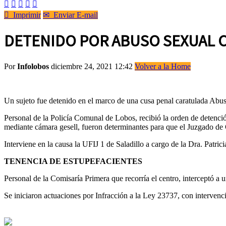






Imprimir
✉
Enviar E-mail
DETENIDO POR ABUSO SEXUAL C
Por
Infolobos
diciembre 24, 2021 12:42
Volver a la Home
Un sujeto fue detenido en el marco de una cusa penal caratulada Abus
Personal de la Policía Comunal de Lobos, recibió la orden de detenció
mediante cámara gesell, fueron determinantes para que el Juzgado de G
Interviene en la causa la UFIJ 1 de Saladillo a cargo de la Dra. Patric
TENENCIA DE ESTUPEFACIENTES
Personal de la Comisaría Primera que recorría el centro, interceptó a
Se iniciaron actuaciones por Infracción a la Ley 23737, con intervenc