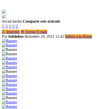
Social media
Comparte este artículo






Imprimir
✉
Enviar E-mail
Por
Infolobos
diciembre 24, 2021 12:42
Volver a la Home