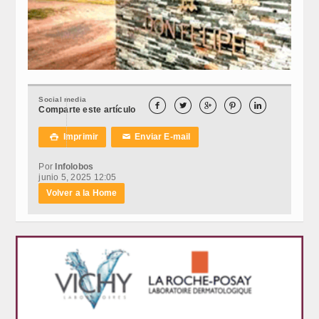
Social media





Comparte este artículo
Imprimir
Enviar E-mail

✉
Por
Infolobos
junio 5, 2025 12:05
Volver a la Home