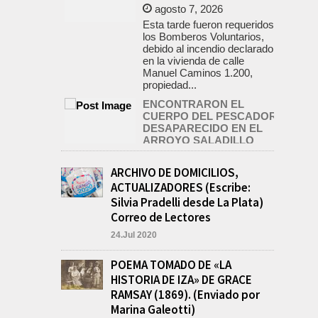
agosto 7, 2026
Esta tarde fueron requeridos
los Bomberos Voluntarios,
debido al incendio declarado
en la vivienda de calle
Manuel Caminos 1.200,
propiedad...
ENCONTRARON EL
CUERPO DEL PESCADOR
DESAPARECIDO EN EL
ARROYO SALADILLO
agosto 7, 2026
ARCHIVO DE DOMICILIOS,
Un helicóptero que
participaba de la búsqueda,
ACTUALIZADORES (Escribe:
encontró hoy el cuerpo sin
Silvia Pradelli desde La Plata)
vida de la persona que se
Correo de Lectores
buscaba en...
24.Jul 2020
LA CAPILLA SAN
CAYETANO COLMADA EN
POEMA TOMADO DE «LA
LA MISA CENTRAL DE LA
FIESTA DEL SANTO DEL
HISTORIA DE IZA» DE GRACE
PAN Y EL TRABAJO
RAMSAY (1869). (Enviado por
agosto 7, 2026
Marina Galeotti)