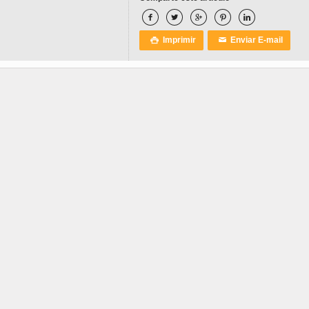





Imprimir
Enviar E-mail

✉