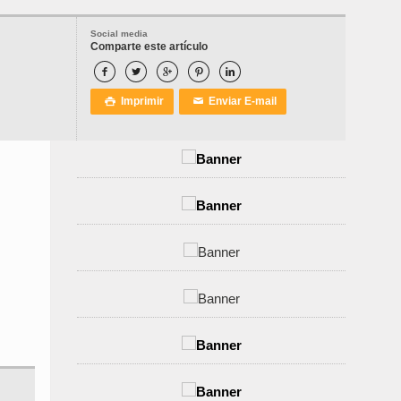
Social media
Comparte este artículo





Imprimir
Enviar E-mail

✉
,