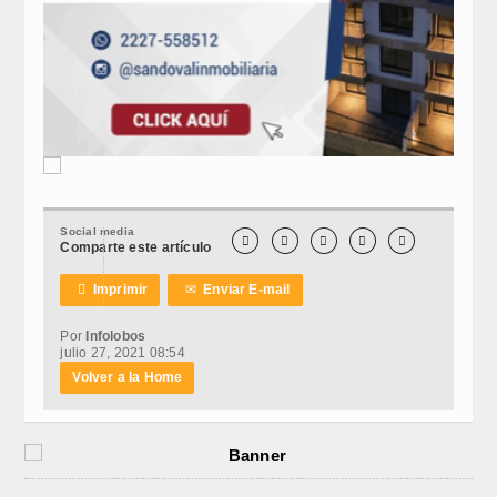
Social media





Comparte este artículo

Imprimir
✉
Enviar E-mail
Por
Infolobos
julio 27, 2021 08:54
Volver a la Home