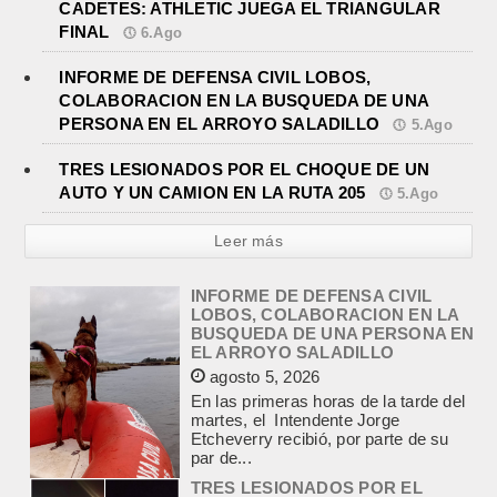
CADETES: ATHLETIC JUEGA EL TRIANGULAR
FINAL
6.Ago
INFORME DE DEFENSA CIVIL LOBOS,
COLABORACION EN LA BUSQUEDA DE UNA
PERSONA EN EL ARROYO SALADILLO
5.Ago
INFORME DE DEFENSA CIVIL
TRES LESIONADOS POR EL CHOQUE DE UN
LOBOS, COLABORACION EN LA
AUTO Y UN CAMION EN LA RUTA 205
5.Ago
BUSQUEDA DE UNA PERSONA EN
EL ARROYO SALADILLO
Leer más
agosto 5, 2026
En las primeras horas de la tarde del
martes, el Intendente Jorge
Etcheverry recibió, por parte de su
par de...
TRES LESIONADOS POR EL
CHOQUE DE UN AUTO Y UN
CAMION EN LA RUTA 205
agosto 5, 2026
En el kilómetro 114 de la Ruta
Nacional 205, chocaron anoche un
Chevrolet Prisma, patente AB045CG,