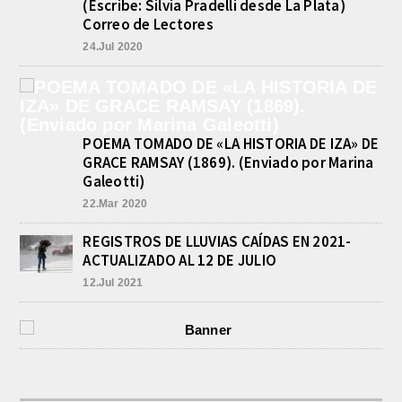
(Escribe: Silvia Pradelli desde La Plata)
el equipo de Cadetes de Athletic, logró
un resonante triunfo ante Morón, y
Correo de Lectores
se...
24.Jul 2020
INFORME DE DEFENSA CIVIL
LOBOS, COLABORACION EN LA
BUSQUEDA DE UNA PERSONA EN
EL ARROYO SALADILLO
agosto 5, 2026
POEMA TOMADO DE «LA HISTORIA DE IZA» DE
En las primeras horas de la tarde del
GRACE RAMSAY (1869). (Enviado por Marina
martes, el Intendente Jorge
Etcheverry recibió, por parte de su
Galeotti)
par de...
22.Mar 2020
REGISTROS DE LLUVIAS CAÍDAS EN 2021-
ACTUALIZADO AL 12 DE JULIO
12.Jul 2021