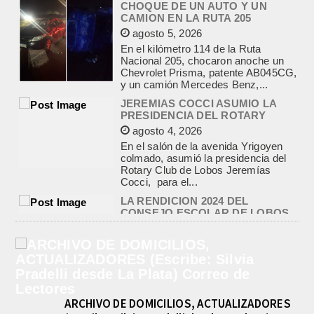
y un camión Mercedes Benz,...
JEREMIAS COCCI ASUMIO LA
PRESIDENCIA DEL ROTARY
agosto 4, 2026
En el salón de la avenida Yrigoyen
colmado, asumió la presidencia del
Rotary Club de Lobos Jeremías
Cocci, para el...
LA RENDICION 2024 DEL
CONSEJO ESCOLAR DE LOBOS
APROBADA POR EL TRIBUNAL
DE CUENTAS BONAERENSE
agosto 3, 2026
El Tribunal de Cuentas de la Provincia
de Buenos Aires aprobó formalmente
la rendición de cuentas
correspondiente al Ejercicio 2024,...
PRE-FEDERAL MASCULINO DE
BASQUET EN CADETES:
ATHLETIC JUEGA EL
TRIANGULAR FINAL
agosto 6, 2026
ARCHIVO DE DOMICILIOS, ACTUALIZADORES
Por el torneo Pre-federal de Básquet,