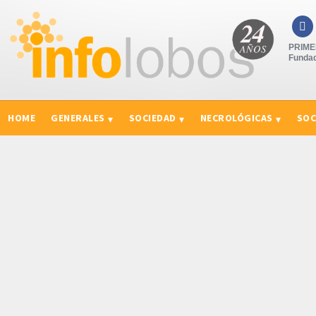

PRIMER
Fundad
HOME
GENERALES
SOCIEDAD
NECROLÓGICAS
SOC
CURIOSIDADES, CONSEJOS Y NOVEDADES