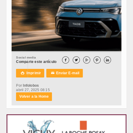
Social media





Comparte este artículo
Imprimir
Enviar E-mail

✉
Por
Infolobos
abril 27, 2025 08:15
Volver a la Home