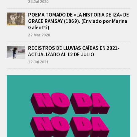
24.Jul 2020
celebración de la fiesta del santo del...
PRE-FEDERAL MASCULINO DE
POEMA TOMADO DE «LA HISTORIA DE IZA» DE
BASQUET EN CADETES:
GRACE RAMSAY (1869). (Enviado por Marina
ATHLETIC JUEGA EL
TRIANGULAR FINAL
Galeotti)
agosto 6, 2026
22.Mar 2020
Por el torneo Pre-federal de Básquet,
el equipo de Cadetes de Athletic, logró
REGISTROS DE LLUVIAS CAÍDAS EN 2021-
un resonante triunfo ante Morón, y
ACTUALIZADO AL 12 DE JULIO
se...
12.Jul 2021