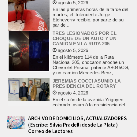
par de...
TRES LESIONADOS POR EL
CHOQUE DE UN AUTO Y UN
CAMION EN LA RUTA 205
agosto 5, 2026
En el kilómetro 114 de la Ruta
Nacional 205, chocaron anoche un
Chevrolet Prisma, patente AB045CG,
y un camión Mercedes Benz,...
JEREMIAS COCCI ASUMIO LA
PRESIDENCIA DEL ROTARY
agosto 4, 2026
En el salón de la avenida Yrigoyen
colmado, asumió la presidencia del
Rotary Club de Lobos Jeremías
Cocci, para el...
LA CAPILLA SAN CAYETANO
COLMADA EN LA MISA CENTRAL
DE LA FIESTA DEL SANTO DEL
PAN Y EL TRABAJO
ARCHIVO DE DOMICILIOS, ACTUALIZADORES
agosto 7, 2026
(Escribe: Silvia Pradelli desde La Plata)
La Capilla San Cayetano, de Salgado
Correo de Lectores
y Matanza, fue el centro de la